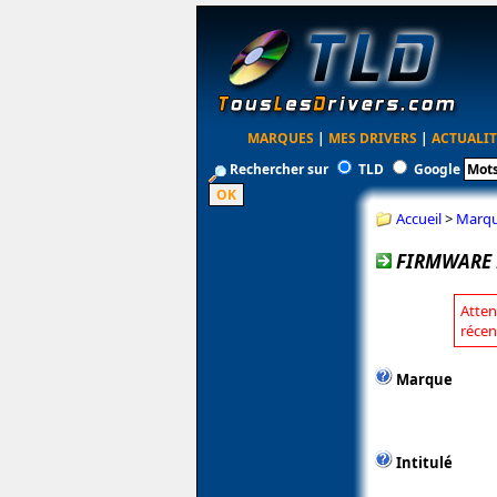
MARQUES
|
MES DRIVERS
|
ACTUALIT
Rechercher sur
TLD
Google
Accueil
>
Marq
FIRMWARE 
Atten
récen
Marque
Intitulé