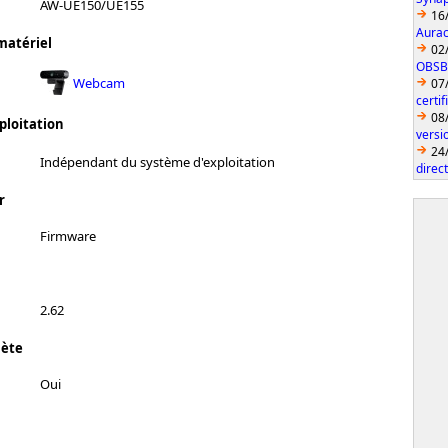
AW-UE150/UE155
16
Aurac
matériel
02
OBSBO
Webcam
07
certi
08
ploitation
vers
24
Indépendant du système d'exploitation
direc
r
Firmware
2.62
lète
Oui