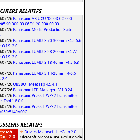
ICHIERS RELATIFS
/07/26
Panasonic AK-UCU700 0D.CC-000-
/05.90-000-00.06/01.20-000-00.00
/07/26
Panasonic Media Production Suite
6
/07/26
Panasonic LUMIX S 70-300mm F4.5-5.6
 O.I.S. 2.0
/07/26
Panasonic LUMIX S 28-200mm F4-7.1
 O.I.S. 2.0
/07/26
Panasonic LUMIX S 18-40mm F4.5-6.3
/07/26
Panasonic LUMIX S 14-28mm F4-5.6
 2.0
/07/26
OBSBOT Meet Flip 4.5.4.1
/07/26
Panasonic LED Manager LV 1.0.24
/07/26
Panasonic PressIT WPS2 Transmitter
e Tool 1.8.0.0
/07/26
Panasonic PressIT WPS2 Transmitter
A050/5140A00C
OSSIERS RELATIFS
Drivers Microsoft LifeCam 2.0
Microsoft propose une évolution de