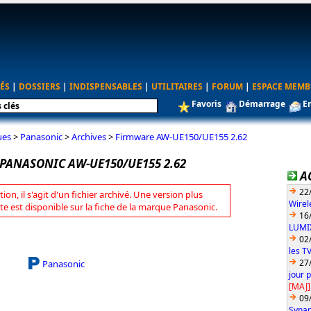
ÉS
|
DOSSIERS
|
INDISPENSABLES
|
UTILITAIRES
|
FORUM
|
ESPACE MEMB
Favoris
Démarrage
E
ues
>
Panasonic
>
Archives
>
Firmware AW-UE150/UE155 2.62
PANASONIC AW-UE150/UE155 2.62
A
22
tion, il s'agit d'un fichier archivé. Une version plus
Wirel
te est disponible sur la fiche de la marque Panasonic.
16
LUMIX
02
les T
27
Panasonic
jour 
[MAJ]
09
Synap