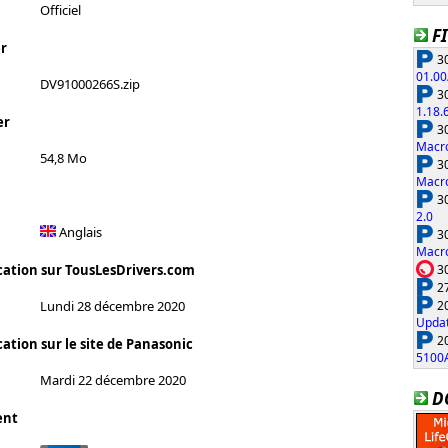
Officiel
F
r
30
01.00
DV91000266S.zip
30
1.18.
er
30
Macro
54,8 Mo
30
Macro
30
2.0
Anglais
30
Macro
30
cation sur TousLesDrivers.com
27
20
Lundi 28 décembre 2020
Updat
20
ation sur le site de Panasonic
5100
Mardi 22 décembre 2020
D
ent