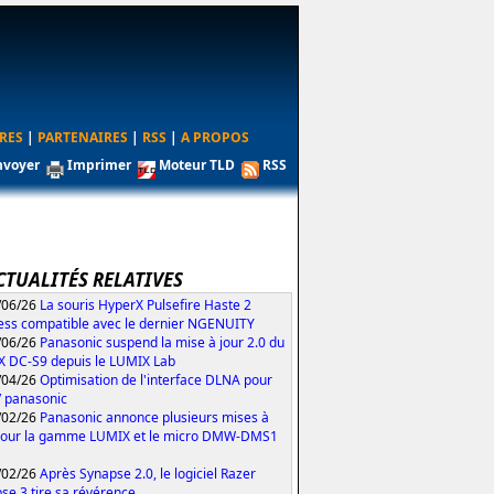
RES
|
PARTENAIRES
|
RSS
|
A PROPOS
nvoyer
Imprimer
Moteur TLD
RSS
CTUALITÉS RELATIVES
/06/26
La souris HyperX Pulsefire Haste 2
ess compatible avec le dernier NGENUITY
/06/26
Panasonic suspend la mise à jour 2.0 du
 DC-S9 depuis le LUMIX Lab
/04/26
Optimisation de l'interface DLNA pour
V panasonic
/02/26
Panasonic annonce plusieurs mises à
pour la gamme LUMIX et le micro DMW-DMS1
/02/26
Après Synapse 2.0, le logiciel Razer
se 3 tire sa révérence