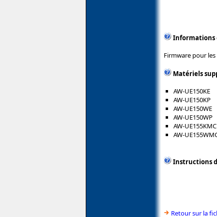
Informations
Firmware pour les
Matériels sup
AW-UE150KE
AW-UE150KP
AW-UE150WE
AW-UE150WP
AW-UE155KMC
AW-UE155WM
Instructions d
Retour sur la f