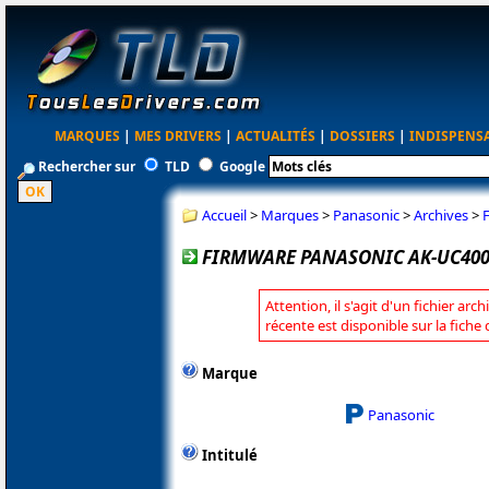
MARQUES
|
MES DRIVERS
|
ACTUALITÉS
|
DOSSIERS
|
INDISPENS
Rechercher sur
TLD
Google
Accueil
>
Marques
>
Panasonic
>
Archives
>
FIRMWARE PANASONIC AK-UC4000
Attention, il s'agit d'un fichier arc
récente est disponible sur la fich
Marque
Panasonic
Intitulé