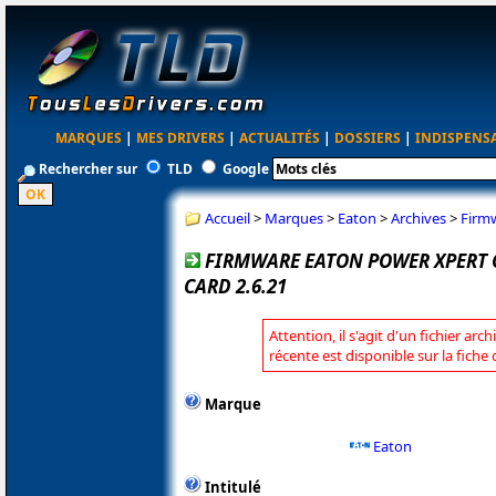
MARQUES
|
MES DRIVERS
|
ACTUALITÉS
|
DOSSIERS
|
INDISPENS
Rechercher sur
TLD
Google
Accueil
>
Marques
>
Eaton
>
Archives
>
Firmw
FIRMWARE EATON POWER XPERT 
CARD 2.6.21
Attention, il s'agit d'un fichier arc
récente est disponible sur la fiche
Marque
Eaton
Intitulé