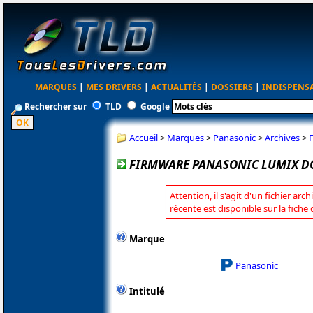
MARQUES
|
MES DRIVERS
|
ACTUALITÉS
|
DOSSIERS
|
INDISPENS
Rechercher sur
TLD
Google
Accueil
>
Marques
>
Panasonic
>
Archives
>
FIRMWARE PANASONIC LUMIX DC
Attention, il s'agit d'un fichier arc
récente est disponible sur la fich
Marque
Panasonic
Intitulé