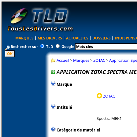
MARQUES
|
MES DRIVERS
|
ACTUALITÉS
|
DOSSIERS
|
INDISPENS
Rechercher sur
TLD
Google
Accueil
>
Marques
>
ZOTAC
>
Application Spe
APPLICATION ZOTAC SPECTRA MEK
Marque
ZOTAC
Intitulé
Spectra MEK1
Catégorie de matériel