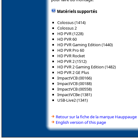
Matériels supportés
Colossus (1414)
Colossus 2
HD PVR (1228)
HD PVR 60
HD PVR Gaming Edition (1440)
HD PVR Pro 60
HD PVR Rocket
HD PVR 2 (1512)
HD PVR 2 Gaming Edition (1482)
HD PVR 2 GE Plus
ImpactVCB (00166)
ImpactVCB (00188)
ImpactVCB (00558)
ImpactVCBe (1381)
USB-Live2 (1341)
Retour sur la fiche de la marque Hauppauge
English version of this page