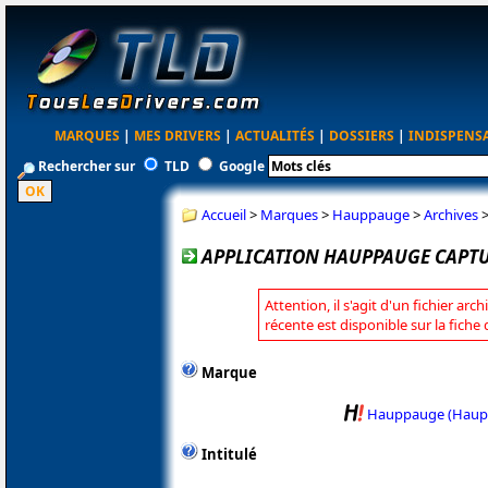
MARQUES
|
MES DRIVERS
|
ACTUALITÉS
|
DOSSIERS
|
INDISPENS
Rechercher sur
TLD
Google
Accueil
>
Marques
>
Hauppauge
>
Archives
APPLICATION HAUPPAUGE CAPTUR
Attention, il s'agit d'un fichier arc
récente est disponible sur la fic
Marque
Hauppauge (Haup
Intitulé