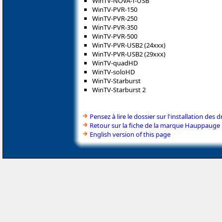
WinTV-NOVA-T-USB
WinTV-PVR-150
WinTV-PVR-250
WinTV-PVR-350
WinTV-PVR-500
WinTV-PVR-USB2 (24xxx)
WinTV-PVR-USB2 (29xxx)
WinTV-quadHD
WinTV-soloHD
WinTV-Starburst
WinTV-Starburst 2
Pensez à lire le dossier sur l'installation des d
Retour sur la fiche de la marque Hauppauge
English version of this page