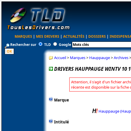
MARQUES
|
MES DRIVERS
|
ACTUALITÉS
|
DOSSIERS
|
INDISPENS
Rechercher sur
TLD
Google
Accueil
>
Marques
>
Hauppauge
>
Archives
DRIVERS HAUPPAUGE WINTV 10 1
Attention, il s'agit d'un fichier arc
récente est disponible sur la fic
Marque
Hauppauge (Haup
Intitulé