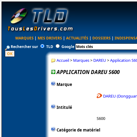
MARQUES
|
MES DRIVERS
|
ACTUALITÉS
|
DOSSIERS
|
INDISPENS
Rechercher sur
TLD
Google
Accueil
>
Marques
>
DAREU
>
Application S6
APPLICATION DAREU S600
Marque
DAREU (Dongguan 
Intitulé
S600
Catégorie de matériel