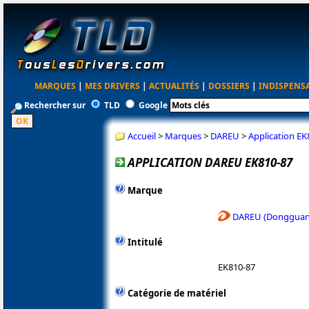
MARQUES
|
MES DRIVERS
|
ACTUALITÉS
|
DOSSIERS
|
INDISPENS
Rechercher sur
TLD
Google
Accueil
>
Marques
>
DAREU
>
Application EK
APPLICATION DAREU EK810-87
Marque
DAREU (Dongguan 
Intitulé
EK810-87
Catégorie de matériel