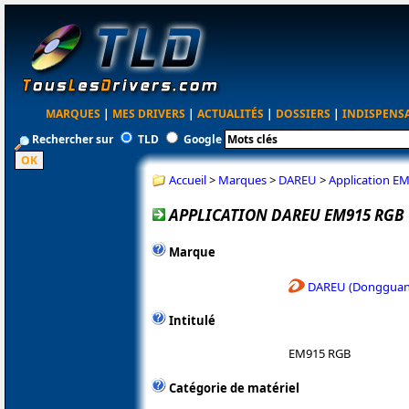
MARQUES
|
MES DRIVERS
|
ACTUALITÉS
|
DOSSIERS
|
INDISPENS
Rechercher sur
TLD
Google
Accueil
>
Marques
>
DAREU
>
Application E
APPLICATION DAREU EM915 RGB
Marque
DAREU (Dongguan 
Intitulé
EM915 RGB
Catégorie de matériel