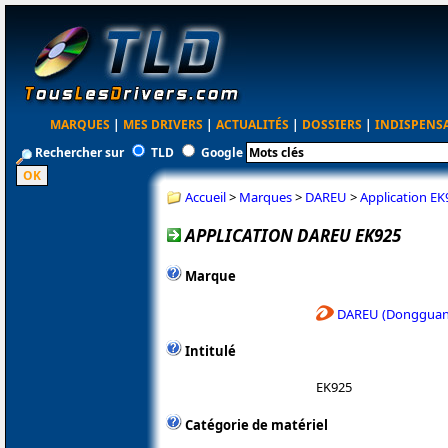
MARQUES
|
MES DRIVERS
|
ACTUALITÉS
|
DOSSIERS
|
INDISPENS
Rechercher sur
TLD
Google
Accueil
>
Marques
>
DAREU
>
Application EK
APPLICATION DAREU EK925
Marque
DAREU (Dongguan 
Intitulé
EK925
Catégorie de matériel