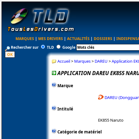
MARQUES
|
MES DRIVERS
|
ACTUALITÉS
|
DOSSIERS
|
INDISPENS
Rechercher sur
TLD
Google
Accueil
>
Marques
>
DAREU
>
Application E
APPLICATION DAREU EK855 NAR
Marque
DAREU (Dongguan 
Intitulé
EK855 Naruto
Catégorie de matériel