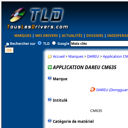
MARQUES
|
MES DRIVERS
|
ACTUALITÉS
|
DOSSIERS
|
INDISPENS
Rechercher sur
TLD
Google
Accueil
>
Marques
>
DAREU
>
Application C
APPLICATION DAREU CM635
Marque
DAREU (Dongguan 
Intitulé
CM635
Catégorie de matériel