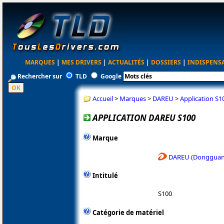
MARQUES
|
MES DRIVERS
|
ACTUALITÉS
|
DOSSIERS
|
INDISPENS
Rechercher sur
TLD
Google
Accueil
>
Marques
>
DAREU
>
Application S1
APPLICATION DAREU S100
Marque
DAREU (Dongguan 
Intitulé
S100
Catégorie de matériel