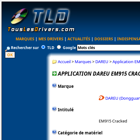
MARQUES
|
MES DRIVERS
|
ACTUALITÉS
|
DOSSIERS
|
INDISPENS
Rechercher sur
TLD
Google
Accueil
>
Marques
>
DAREU
>
Application E
APPLICATION DAREU EM915 CRA
Marque
DAREU (Dongguan 
Intitulé
EM915 Cracked
Catégorie de matériel