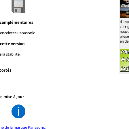
d'im
 complémentaires
corri
nouve
 enceintes Panasonic.
prése
en dé
 cette version
la stabilité.
portés
e mise à jour
iche de la marque Panasonic