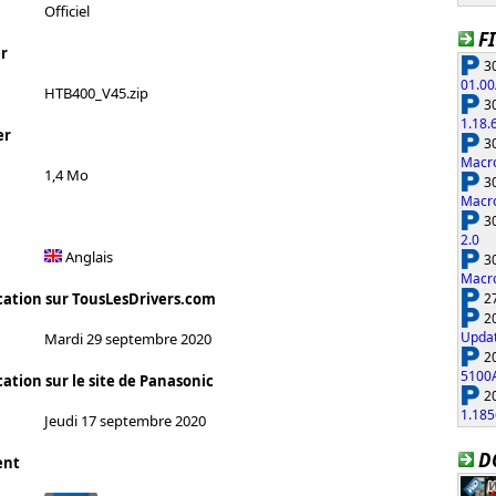
Officiel
F
r
30
01.00
HTB400_V45.zip
30
1.18.
er
30
Macro
1,4 Mo
30
Macro
30
2.0
Anglais
30
Macro
27
cation sur TousLesDrivers.com
20
Updat
Mardi 29 septembre 2020
20
5100
ation sur le site de Panasonic
20
1.185
Jeudi 17 septembre 2020
D
ent