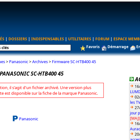
ÉS
|
DOSSIERS
|
INDISPENSABLES
|
UTILITAIRES
|
FORUM
|
ESPACE MEMB
Favoris
Démarrage
E
ues
>
Panasonic
>
Archives
>
Firmware SC-HTB400 45
PANASONIC SC-HTB400 45
A
16
tion, il s'agit d'un fichier archivé. Une version plus
LUMIX
te est disponible sur la fiche de la marque Panasonic.
02
les T
27
jour 
[MAJ]
Panasonic
16
Aurac
20
acces