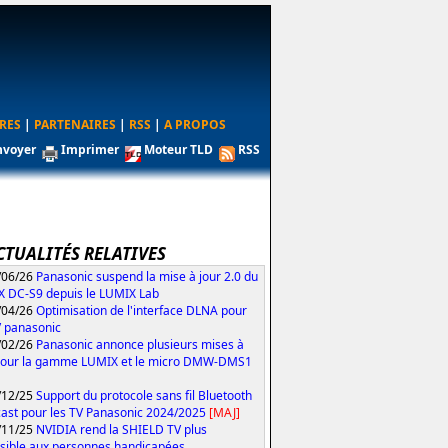
RES
|
PARTENAIRES
|
RSS
|
A PROPOS
nvoyer
Imprimer
Moteur TLD
RSS
CTUALITÉS RELATIVES
/06/26
Panasonic suspend la mise à jour 2.0 du
 DC-S9 depuis le LUMIX Lab
/04/26
Optimisation de l'interface DLNA pour
V panasonic
/02/26
Panasonic annonce plusieurs mises à
pour la gamme LUMIX et le micro DMW-DMS1
/12/25
Support du protocole sans fil Bluetooth
ast pour les TV Panasonic 2024/2025
[MAJ]
/11/25
NVIDIA rend la SHIELD TV plus
sible aux personnes handicapées