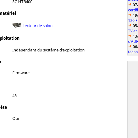
SC-HTB400
07
certi
matériel
19
120 F
Lecteur de salon
05
TV et
13
ploitation
d'AUR
06
Indépendant du système d'exploitation
techn
r
Firmware
45
lète
Oui