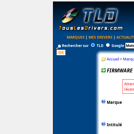
MARQUES
|
MES DRIVERS
|
ACTUALIT
Rechercher sur
TLD
Google
Accueil
>
Marq
FIRMWARE 
Atten
récen
Marque
Intitulé