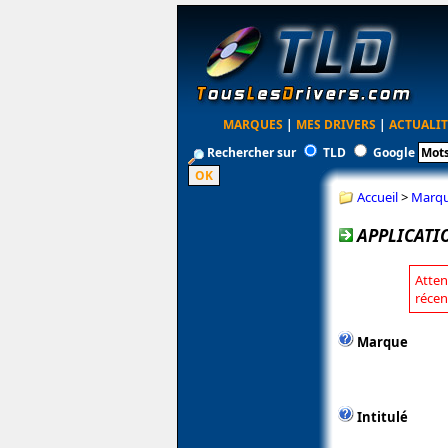
MARQUES
|
MES DRIVERS
|
ACTUALIT
Rechercher sur
TLD
Google
Accueil
>
Marq
APPLICATI
Atten
récen
Marque
Intitulé