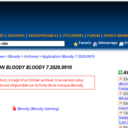
ÉS
|
DOSSIERS
|
INDISPENSABLES
|
UTILITAIRES
|
FORUM
|
ESPACE MEMB
Favoris
Démarrage
E
ues
>
Bloody
>
Archives
>
Application Bloody 7 2020.0910
ON BLOODY BLOODY 7 2020.0910
A
22
tion, il s'agit d'un fichier archivé. Une version plus
décon
te est disponible sur la fiche de la marque Bloody.
l'ins
22
Wirel
03
souri
Bloody (Bloody Gaming)
13
VANG
5.45.
05