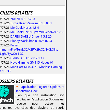
ICHIERS RELATIFS
/07/26
YUNZII M2 1.0.1.3
/07/26
Turtle Beach Swarm II 1.0.0.51
/07/26
MelGeek Horus 1.8.9
/07/26
MelGeek Horus Pyramid Receiver 1.8.9
/07/26
DAREU DAREU Driver 1.5.8.20
/07/26
Bloody WorkShop 8 2026.0724
/07/26
Pulsar
inmann/Pro/TenZ/X2/X2F/X2H/X2N/X3/Xlite
Light/ZywOo 1.32
/07/26
Glorious CORE 2.0 2.1.17
/07/26
Nova Gaming GM115 Hadès 01
/07/26
Mad Catz M.M.O. 7+ Wireless Gaming
 1.0.38
OSSIERS RELATIFS
L'application Logitech Options et
sa fonction Flow
Bien que son installation soit
facultative, l'application Options est
requise pour activer les
ionnalités avancées des claviers et souris