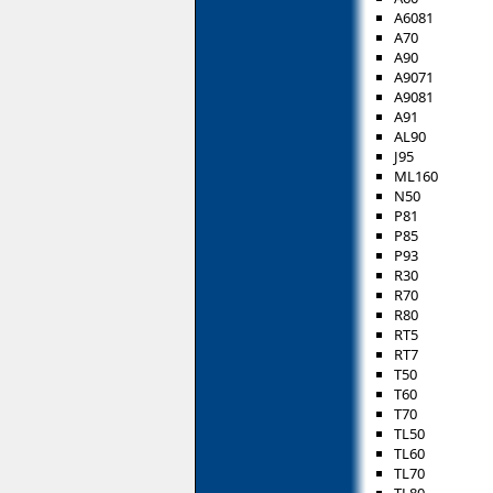
A6081
A70
A90
A9071
A9081
A91
AL90
J95
ML160
N50
P81
P85
P93
R30
R70
R80
RT5
RT7
T50
T60
T70
TL50
TL60
TL70