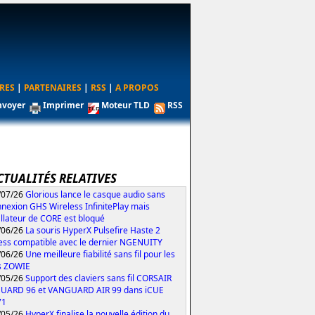
RES
|
PARTENAIRES
|
RSS
|
A PROPOS
nvoyer
Imprimer
Moteur TLD
RSS
CTUALITÉS RELATIVES
/07/26
Glorious lance le casque audio sans
nexion GHS Wireless InfinitePlay mais
tallateur de CORE est bloqué
/06/26
La souris HyperX Pulsefire Haste 2
ess compatible avec le dernier NGENUITY
/06/26
Une meilleure fiabilité sans fil pour les
s ZOWIE
/05/26
Support des claviers sans fil CORSAIR
UARD 96 et VANGUARD AIR 99 dans iCUE
71
/05/26
HyperX finalise la nouvelle édition du