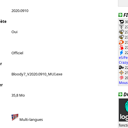
2020.0910
F
lète
30
27
Oui
27
27
27
27
22
Officiel
eS/Fe
Crazy
r
22
21
Bloody7_V2020.0910_MUI.exe
20
Mouse
er
D
35,8 Mo
Multi-langues
fonct