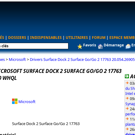
ÉS
|
DOSSIERS
|
INDISPENSABLES
|
UTILITAIRES
|
FORUM
|
ESPACE MEMB
Favoris
Démarrage
E
ues
>
Microsoft
>
Drivers Surface Dock 2 Surface Go/Go 2 17763 20.054.269
ICROSOFT SURFACE DOCK 2 SURFACE GO/GO 2 17763
A
.0 WHQL
03
du Sh
Intel
09
Microsoft
Synap
24
perfo
11
Surface Dock 2 Surface Go/Go 2 17763
plant
26
drive