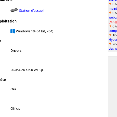
matériel
07
maint
Station d'accueil
07
webca
ploitation
[MAJ]
07
compa
Windows 10 (64 bit, x64)
10
Hyper
r
28
des w
Drivers
20.054.26905.0 WHQL
lète
Oui
Officiel