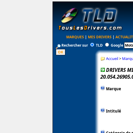
MARQUES
|
MES DRIVERS
|
ACTUALIT
Rechercher sur
TLD
Google
Accueil
>
Marq
DRIVERS M
20.054.26905
Marque
Intitulé