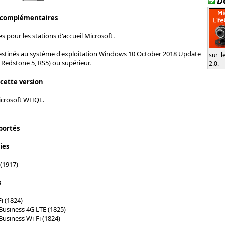
D
 complémentaires
s pour les stations d'accueil Microsoft.
destinés au système d'exploitation Windows 10 October 2018 Update
sur l
, Redstone 5, RS5) ou supérieur.
2.0.
 cette version
Microsoft WHQL.
portés
ies
(1917)
s
i (1824)
Business 4G LTE (1825)
Business Wi-Fi (1824)