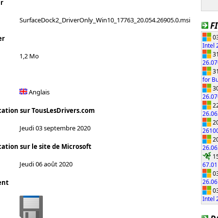
r
SurfaceDock2_DriverOnly_Win10_17763_20.054.26905.0.msi
F
03
er
Intel
31
1,2 Mo
26.0
31
for B
30
Anglais
26.0
22
cation sur TousLesDrivers.com
26.0
20
Jeudi 03 septembre 2020
2610
20
ation sur le site de Microsoft
26.0
15
Jeudi 06 août 2020
67.01
03
26.0
ent
03
Intel