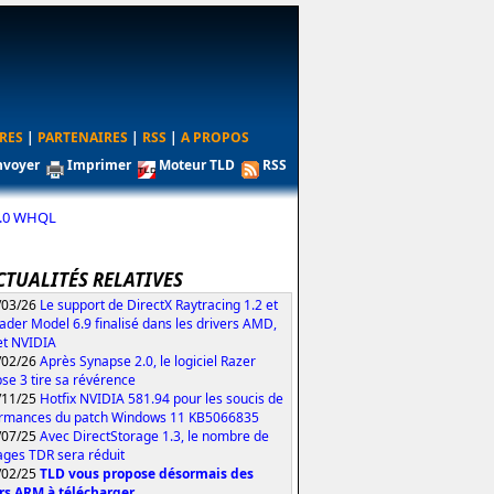
RES
|
PARTENAIRES
|
RSS
|
A PROPOS
nvoyer
Imprimer
Moteur TLD
RSS
05.0 WHQL
CTUALITÉS RELATIVES
/03/26
Le support de DirectX Raytracing 1.2 et
ader Model 6.9 finalisé dans les drivers AMD,
 et NVIDIA
/02/26
Après Synapse 2.0, le logiciel Razer
se 3 tire sa révérence
/11/25
Hotfix NVIDIA 581.94 pour les soucis de
rmances du patch Windows 11 KB5066835
/07/25
Avec DirectStorage 1.3, le nombre de
ages TDR sera réduit
/02/25
TLD vous propose désormais des
rs ARM à télécharger