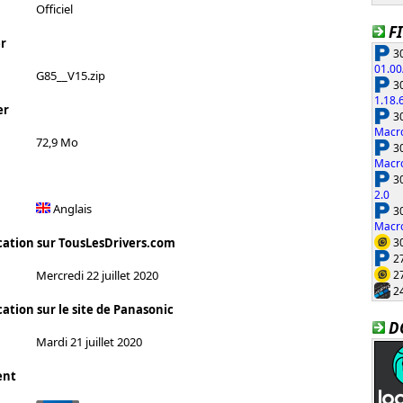
Officiel
F
r
30
01.00
G85__V15.zip
30
1.18.
er
30
Macro
72,9 Mo
30
Macro
30
2.0
Anglais
30
Macro
30
cation sur TousLesDrivers.com
27
27
Mercredi 22 juillet 2020
24
ation sur le site de Panasonic
D
Mardi 21 juillet 2020
ent