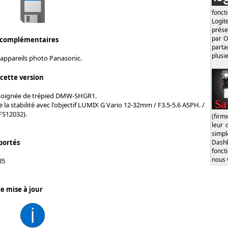
fonct
Logi
prése
par O
 complémentaires
part
plusi
 appareils photo Panasonic.
 cette version
 poignée de trépied DMW-SHGR1.
 la stabilité avec l'objectif LUMIX G Vario 12-32mm / F3.5-5.6 ASPH. /
FS12032).
(firm
leur 
simp
Dash
portés
fonct
nous 
85
e mise à jour