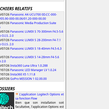
ICHIERS RELATIFS
/07/26
Panasonic AK-UCU700 0D.CC-000-
/05.90-000-00.06/01.20-000-00.00
/07/26
Panasonic Media Production Suite
6
/07/26
Panasonic LUMIX S 70-300mm F4.5-5.6
 O.I.S. 2.0
/07/26
Panasonic LUMIX S 28-200mm F4-7.1
 O.I.S. 2.0
/07/26
Panasonic LUMIX S 18-40mm F4.5-6.3
/07/26
Panasonic LUMIX S 14-28mm F4-5.6
 2.0
/07/26
Insta360 Luna Ultra 1.0.288
/07/26
Panasonic LED Manager LV 1.0.24
/07/26
Insta360 X5 1.11.8
/07/26
GoPro MISSION 1 02.00.00
OSSIERS
L'application Logitech Options et
sa fonction Flow
Bien que son installation soit
facultative, l'application Options est