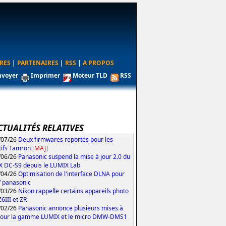
RES
|
PARTENAIRES
|
RSS
|
A PROPOS
nvoyer
Imprimer
Moteur TLD
RSS
CTUALITÉS RELATIVES
/07/26
Deux firmwares reportés pour les
tifs Tamron
[MAJ]
/06/26
Panasonic suspend la mise à jour 2.0 du
 DC-S9 depuis le LUMIX Lab
/04/26
Optimisation de l'interface DLNA pour
V panasonic
/03/26
Nikon rappelle certains appareils photo
Z6III et ZR
/02/26
Panasonic annonce plusieurs mises à
pour la gamme LUMIX et le micro DMW-DMS1