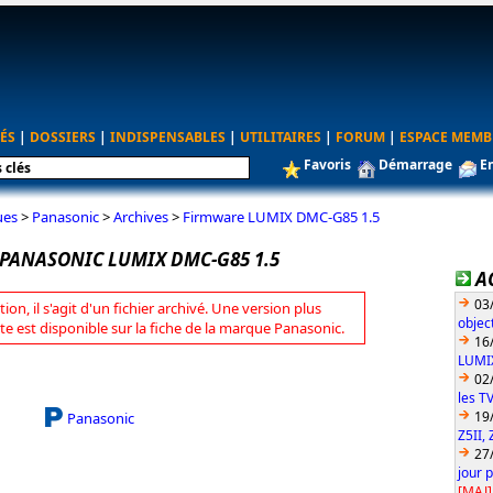
ÉS
|
DOSSIERS
|
INDISPENSABLES
|
UTILITAIRES
|
FORUM
|
ESPACE MEMB
Favoris
Démarrage
E
ues
>
Panasonic
>
Archives
>
Firmware LUMIX DMC-G85 1.5
PANASONIC LUMIX DMC-G85 1.5
A
03
tion, il s'agit d'un fichier archivé. Une version plus
objec
te est disponible sur la fiche de la marque Panasonic.
16
LUMIX
02
les T
19
Panasonic
Z5II, 
27
jour 
[MAJ]