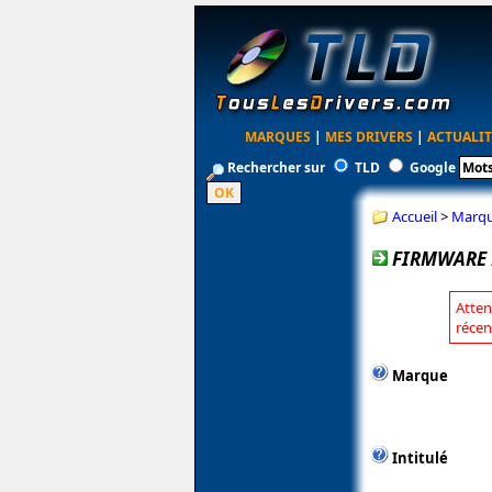
MARQUES
|
MES DRIVERS
|
ACTUALIT
Rechercher sur
TLD
Google
Accueil
>
Marq
FIRMWARE 
Atten
récen
Marque
Intitulé