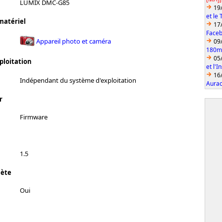
LUMIX DMC-G85
19
et le
matériel
17
Faceb
Appareil photo et caméra
09
180mm
05
ploitation
et l'
16
Indépendant du système d'exploitation
Aurac
r
Firmware
1.5
lète
Oui