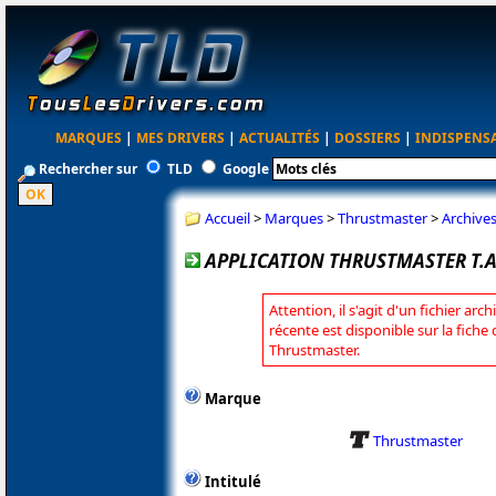
MARQUES
|
MES DRIVERS
|
ACTUALITÉS
|
DOSSIERS
|
INDISPENS
Rechercher sur
TLD
Google
Accueil
>
Marques
>
Thrustmaster
>
Archive
APPLICATION THRUSTMASTER T.A.R
Attention, il s'agit d'un fichier arc
récente est disponible sur la fiche
Thrustmaster.
Marque
Thrustmaster
Intitulé