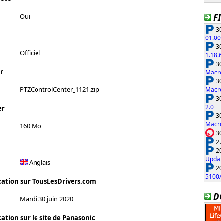
F
Oui
30
01.00
30
Officiel
1.18.
30
r
Macro
30
PTZControlCenter_1121.zip
Macro
30
2.0
er
30
Macro
160 Mo
30
27
20
Updat
Anglais
20
5100
cation sur TousLesDrivers.com
D
Mardi 30 juin 2020
ation sur le site de Panasonic