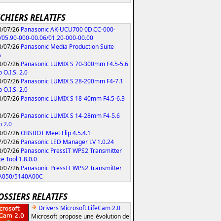
ICHIERS RELATIFS
/07/26
Panasonic AK-UCU700 0D.CC-000-
/05.90-000-00.06/01.20-000-00.00
/07/26
Panasonic Media Production Suite
6
/07/26
Panasonic LUMIX S 70-300mm F4.5-5.6
 O.I.S. 2.0
/07/26
Panasonic LUMIX S 28-200mm F4-7.1
 O.I.S. 2.0
/07/26
Panasonic LUMIX S 18-40mm F4.5-6.3
/07/26
Panasonic LUMIX S 14-28mm F4-5.6
 2.0
/07/26
OBSBOT Meet Flip 4.5.4.1
/07/26
Panasonic LED Manager LV 1.0.24
/07/26
Panasonic PressIT WPS2 Transmitter
e Tool 1.8.0.0
/07/26
Panasonic PressIT WPS2 Transmitter
A050/5140A00C
OSSIERS RELATIFS
Drivers Microsoft LifeCam 2.0
Microsoft propose une évolution de