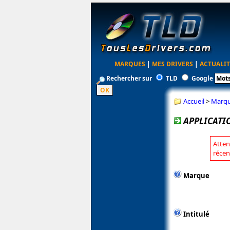
MARQUES
|
MES DRIVERS
|
ACTUALIT
Rechercher sur
TLD
Google
Accueil
>
Marq
APPLICATI
Atten
récen
Marque
Intitulé