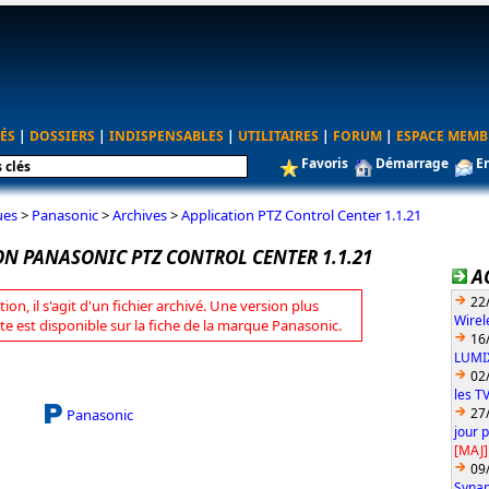
ÉS
|
DOSSIERS
|
INDISPENSABLES
|
UTILITAIRES
|
FORUM
|
ESPACE MEMB
Favoris
Démarrage
E
ues
>
Panasonic
>
Archives
>
Application PTZ Control Center 1.1.21
ON PANASONIC PTZ CONTROL CENTER 1.1.21
A
22
tion, il s'agit d'un fichier archivé. Une version plus
Wirel
te est disponible sur la fiche de la marque Panasonic.
16
LUMIX
02
les T
27
Panasonic
jour 
[MAJ]
09
Synap