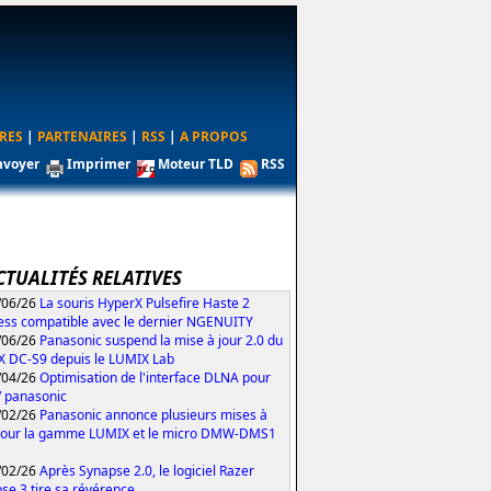
RES
|
PARTENAIRES
|
RSS
|
A PROPOS
nvoyer
Imprimer
Moteur TLD
RSS
CTUALITÉS RELATIVES
/06/26
La souris HyperX Pulsefire Haste 2
ess compatible avec le dernier NGENUITY
/06/26
Panasonic suspend la mise à jour 2.0 du
 DC-S9 depuis le LUMIX Lab
/04/26
Optimisation de l'interface DLNA pour
V panasonic
/02/26
Panasonic annonce plusieurs mises à
pour la gamme LUMIX et le micro DMW-DMS1
/02/26
Après Synapse 2.0, le logiciel Razer
se 3 tire sa révérence