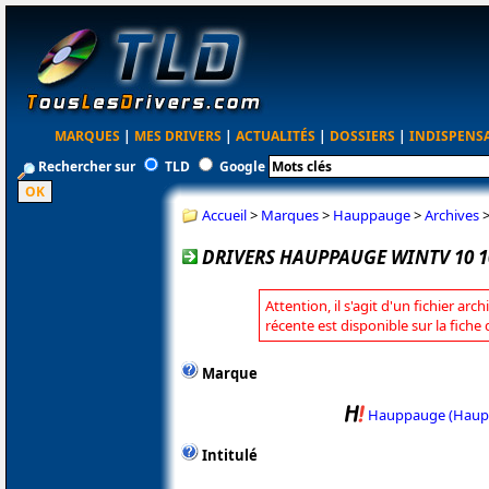
MARQUES
|
MES DRIVERS
|
ACTUALITÉS
|
DOSSIERS
|
INDISPENS
Rechercher sur
TLD
Google
Accueil
>
Marques
>
Hauppauge
>
Archives
DRIVERS HAUPPAUGE WINTV 10 1
Attention, il s'agit d'un fichier arc
récente est disponible sur la fic
Marque
Hauppauge (Haup
Intitulé