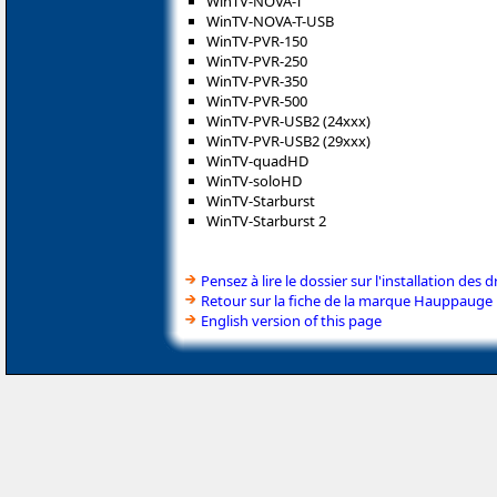
WinTV-NOVA-T
WinTV-NOVA-T-USB
WinTV-PVR-150
WinTV-PVR-250
WinTV-PVR-350
WinTV-PVR-500
WinTV-PVR-USB2 (24xxx)
WinTV-PVR-USB2 (29xxx)
WinTV-quadHD
WinTV-soloHD
WinTV-Starburst
WinTV-Starburst 2
Pensez à lire le dossier sur l'installation des d
Retour sur la fiche de la marque Hauppauge
English version of this page