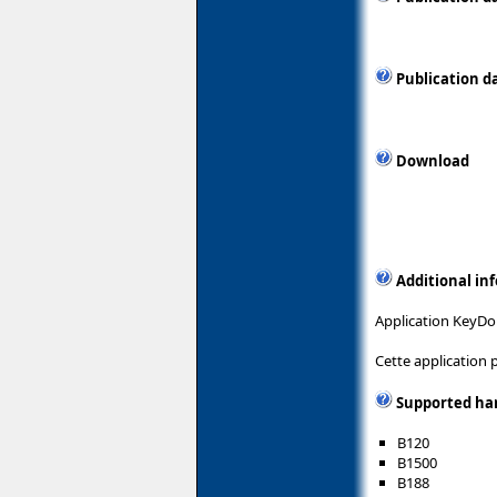
Publication d
Download
Additional in
Application KeyDom
Cette application
Supported ha
B120
B1500
B188