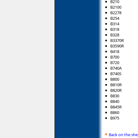
B210
B2100
B2278
B254
B314
B318
B328
B3370R
B3590R
B418
B700
B720
B740A
B740S
B800
B810R
B820R
B830
B840
B845R
B860
B975
Back on the she