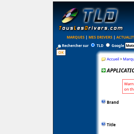
MARQUES
|
MES DRIVERS
|
ACTUALIT
Rechercher sur
TLD
Google
Accueil
>
Marq
APPLICATI
Warni
on th
Brand
Title