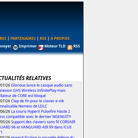
RES
|
PARTENAIRES
|
RSS
|
A PROPOS
nvoyer
Imprimer
Moteur TLD
RSS
CTUALITÉS RELATIVES
/07/26
Glorious lance le casque audio sans
nexion GHS Wireless InfinitePlay mais
tallateur de CORE est bloqué
/07/26
Clap de fin pour le clavier e-ink
nnalisable Nemeio de LDLC
/06/26
La souris HyperX Pulsefire Haste 2
ess compatible avec le dernier NGENUITY
/05/26
Support des claviers sans fil CORSAIR
UARD 96 et VANGUARD AIR 99 dans iCUE
71
/05/26
HyperX finalise la nouvelle édition du