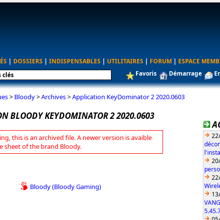
ÉS
|
DOSSIERS
|
INDISPENSABLES
|
UTILITAIRES
|
FORUM
|
ESPACE MEMB
Favoris
Démarrage
E
ues
>
Bloody
>
Archives
>
Application KeyDominator 2 2020.0603
ON BLOODY KEYDOMINATOR 2 2020.0603
A
22
ng, this is an archived file. A newer version is avaible
décon
e sheet of the brand Bloody.
l'ins
20
perso
22
Wirel
Bloody (Bloody Gaming)
13
VANG
5.45.
05