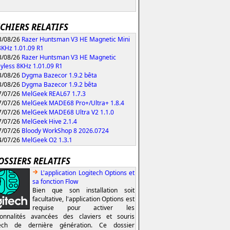
ICHIERS RELATIFS
/08/26
Razer Huntsman V3 HE Magnetic Mini
KHz 1.01.09 R1
/08/26
Razer Huntsman V3 HE Magnetic
yless 8KHz 1.01.09 R1
/08/26
Dygma Bazecor 1.9.2 bêta
/08/26
Dygma Bazecor 1.9.2 bêta
/07/26
MelGeek REAL67 1.7.3
/07/26
MelGeek MADE68 Pro+/Ultra+ 1.8.4
/07/26
MelGeek MADE68 Ultra V2 1.1.0
/07/26
MelGeek Hive 2.1.4
/07/26
Bloody WorkShop 8 2026.0724
/07/26
MelGeek O2 1.3.1
OSSIERS RELATIFS
L'application Logitech Options et
sa fonction Flow
Bien que son installation soit
facultative, l'application Options est
requise pour activer les
ionnalités avancées des claviers et souris
tech de dernière génération. Ce dossier