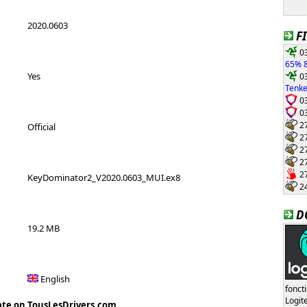
2020.0603
F
03
65% 8
03
Yes
Tenke
03
03
27
Official
27
27
27
27
KeyDominator2_V2020.0603_MUI.ex8
24
D
19.2 MB
English
fonct
Logi
ate on TousLesDrivers.com