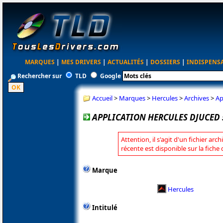
MARQUES
|
MES DRIVERS
|
ACTUALITÉS
|
DOSSIERS
|
INDISPENS
Rechercher sur
TLD
Google
Accueil
>
Marques
>
Hercules
>
Archives
>
Ap
APPLICATION HERCULES DJUCED 5
Attention, il s'agit d'un fichier arc
récente est disponible sur la fiche
Marque
Hercules
Intitulé