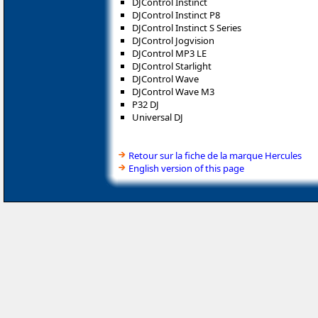
DJControl Instinct
DJControl Instinct P8
DJControl Instinct S Series
DJControl Jogvision
DJControl MP3 LE
DJControl Starlight
DJControl Wave
DJControl Wave M3
P32 DJ
Universal DJ
Retour sur la fiche de la marque Hercules
English version of this page