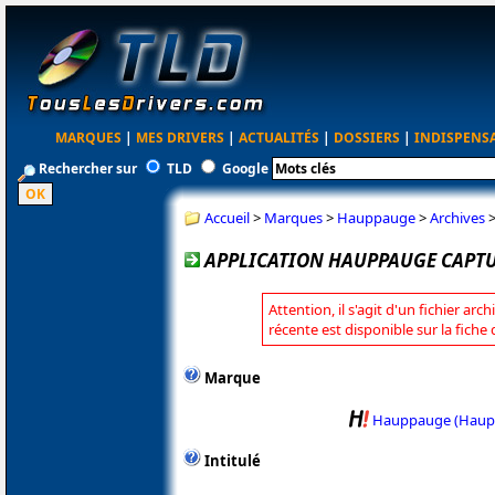
MARQUES
|
MES DRIVERS
|
ACTUALITÉS
|
DOSSIERS
|
INDISPENS
Rechercher sur
TLD
Google
Accueil
>
Marques
>
Hauppauge
>
Archives
APPLICATION HAUPPAUGE CAPTUR
Attention, il s'agit d'un fichier arc
récente est disponible sur la fic
Marque
Hauppauge (Haup
Intitulé