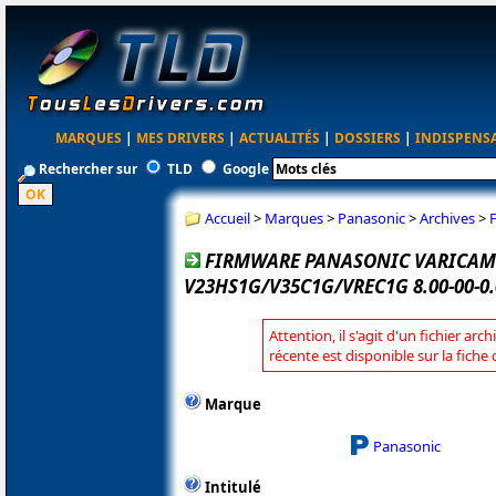
MARQUES
|
MES DRIVERS
|
ACTUALITÉS
|
DOSSIERS
|
INDISPENS
Rechercher sur
TLD
Google
Accueil
>
Marques
>
Panasonic
>
Archives
>
FIRMWARE PANASONIC VARICAM
V23HS1G/V35C1G/VREC1G 8.00-00-0.
Attention, il s'agit d'un fichier arc
récente est disponible sur la fich
Marque
Panasonic
Intitulé