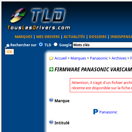
MARQUES
|
MES DRIVERS
|
ACTUALITÉS
|
DOSSIERS
|
INDISPENS
Rechercher sur
TLD
Google
Accueil
>
Marques
>
Panasonic
>
Archives
>
FIRMWARE PANASONIC VARICAM LT
Attention, il s'agit d'un fichier arc
récente est disponible sur la fich
Marque
Panasonic
Intitulé