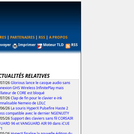
RES
|
PARTENAIRES
|
RSS
|
A PROPOS
nvoyer
Imprimer
Moteur TLD
RSS
1
CTUALITÉS RELATIVES
/07/26
Glorious lance le casque audio sans
nexion GHS Wireless InfinitePlay mais
tallateur de CORE est bloqué
/07/26
Clap de fin pour le clavier e-ink
nnalisable Nemeio de LDLC
/06/26
La souris HyperX Pulsefire Haste 2
ess compatible avec le dernier NGENUITY
/05/26
Support des claviers sans fil CORSAIR
UARD 96 et VANGUARD AIR 99 dans iCUE
71
/05/26
HyperX finalise la nouvelle édition du