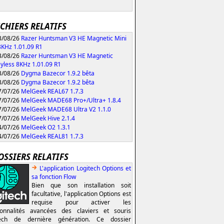
ICHIERS RELATIFS
/08/26
Razer Huntsman V3 HE Magnetic Mini
KHz 1.01.09 R1
/08/26
Razer Huntsman V3 HE Magnetic
yless 8KHz 1.01.09 R1
/08/26
Dygma Bazecor 1.9.2 bêta
/08/26
Dygma Bazecor 1.9.2 bêta
/07/26
MelGeek REAL67 1.7.3
/07/26
MelGeek MADE68 Pro+/Ultra+ 1.8.4
/07/26
MelGeek MADE68 Ultra V2 1.1.0
/07/26
MelGeek Hive 2.1.4
/07/26
MelGeek O2 1.3.1
/07/26
MelGeek REAL81 1.7.3
OSSIERS RELATIFS
L'application Logitech Options et
sa fonction Flow
Bien que son installation soit
facultative, l'application Options est
requise pour activer les
ionnalités avancées des claviers et souris
tech de dernière génération. Ce dossier