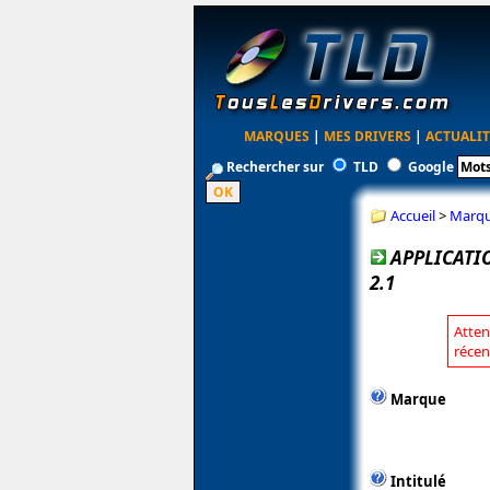
MARQUES
|
MES DRIVERS
|
ACTUALIT
Rechercher sur
TLD
Google
Accueil
>
Marq
APPLICATI
2.1
Atten
récen
Marque
Intitulé