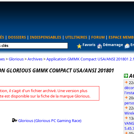
ÉS
|
DOSSIERS
|
INDISPENSABLES
|
UTILITAIRES
|
FORUM
|
ESPACE MEMB
Favoris
Démarrage
E
ues
>
Glorious
>
Archives
>
Application GMMK Compact USA/ANSI 201801 2.
ON GLORIOUS GMMK COMPACT USA/ANSI 201801
A
22
décon
tion, il s'agit d'un fichier archivé. Une version plus
l'ins
te est disponible sur la fiche de la marque Glorious.
20
perso
22
Wirel
13
Glorious (Glorious PC Gaming Race)
VANG
5.45.
05