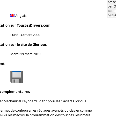
prése
par O
part
plusi
Anglais
cation sur TousLesDrivers.com
Lundi 30 mars 2020
ation sur le site de Glorious
Mardi 19 mars 2019
ent
 complémentaires
r Mechanical Keyboard Editor pour les claviers Glorious.
permet de configurer les réglages avancés du clavier comme
 RGB, les macros, la programmation des touches, les profils...