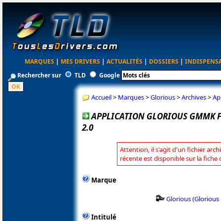
MARQUES
|
MES DRIVERS
|
ACTUALITÉS
|
DOSSIERS
|
INDISPENS
Rechercher sur
TLD
Google
Accueil
>
Marques
>
Glorious
>
Archives
>
Ap
APPLICATION GLORIOUS GMMK FU
2.0
Attention, il s'agit d'un fichier arc
récente est disponible sur la fiche
Marque
Glorious (Gloriou
Intitulé