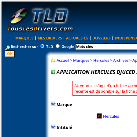
MARQUES
|
MES DRIVERS
|
ACTUALITÉS
|
DOSSIERS
|
INDISPENS
Rechercher sur
TLD
Google
Accueil
>
Marques
>
Hercules
>
Archives
>
Ap
APPLICATION HERCULES DJUCED 5.
Attention, il s'agit d'un fichier arc
récente est disponible sur la fiche
Marque
Hercules
Intitulé