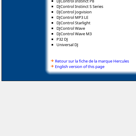
DJControl Instinct P8
DJControl Instinct S Series
DJControl Jogvision
DJControl MP3 LE
DJControl Starlight
DJControl Wave
DJControl Wave M3
P32 DJ
Universal DJ
Retour sur la fiche de la marque Hercules
English version of this page