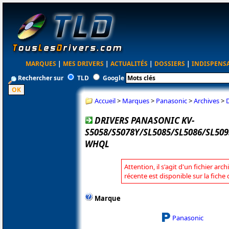
MARQUES
|
MES DRIVERS
|
ACTUALITÉS
|
DOSSIERS
|
INDISPENS
Rechercher sur
TLD
Google
Accueil
>
Marques
>
Panasonic
>
Archives
>
DRIVERS PANASONIC KV-
S5058/S5078Y/SL5085/SL5086/SL5095
WHQL
Attention, il s'agit d'un fichier arc
récente est disponible sur la fich
Marque
Panasonic