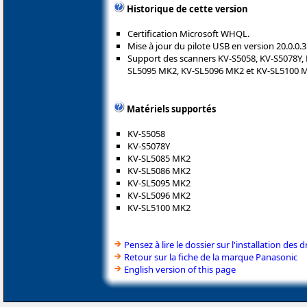
Historique de cette version
Certification Microsoft WHQL.
Mise à jour du pilote USB en version 20.0.0.3
Support des scanners KV-S5058, KV-S5078Y,
SL5095 MK2, KV-SL5096 MK2 et KV-SL5100 
Matériels supportés
KV-S5058
KV-S5078Y
KV-SL5085 MK2
KV-SL5086 MK2
KV-SL5095 MK2
KV-SL5096 MK2
KV-SL5100 MK2
Pensez à lire le dossier sur l'installation des d
Retour sur la fiche de la marque Panasonic
English version of this page