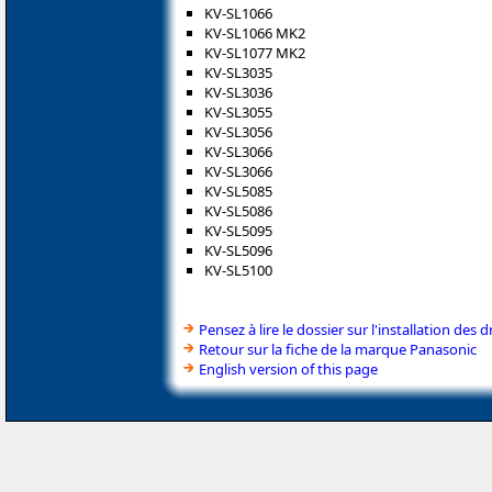
KV-SL1066
KV-SL1066 MK2
KV-SL1077 MK2
KV-SL3035
KV-SL3036
KV-SL3055
KV-SL3056
KV-SL3066
KV-SL3066
KV-SL5085
KV-SL5086
KV-SL5095
KV-SL5096
KV-SL5100
Pensez à lire le dossier sur l'installation des d
Retour sur la fiche de la marque Panasonic
English version of this page