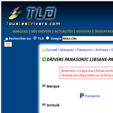
MARQUES
|
MES DRIVERS
|
ACTUALITÉS
|
DOSSIERS
|
INDISPENS
Rechercher sur
TLD
Google
Accueil
>
Marques
>
Panasonic
>
Archives
>
D
DRIVERS PANASONIC LIBSANE-PA
Attention, il s'agit d'un fichier arc
récente est disponible sur la fich
Marque
Panasonic
Intitulé