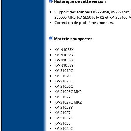
Historique de cette version
Support des scanners KV-S5058, KV-S5078Y,
SL5095 MK2, KV-SL5096 MK2 et KV-SL5100 
Correction de problèmes mineurs.
Matériels supportés
KV-N1028X
KV-N1028Y
KV-N1058X
KV-N1058Y
KV-S1015C
KV-S1020C
KV-S1025C
KV-S1026C
KV-S1026C MK2
KV-S1027C
KV-S1027C MK2
KV-S1028Y
KV-S1037
KV-S1037X
KV-S1038
KV-S1045C