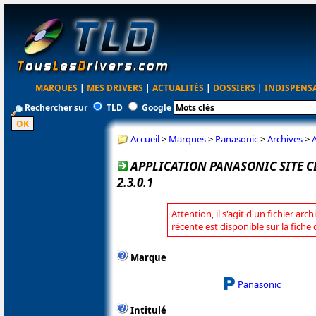
MARQUES
|
MES DRIVERS
|
ACTUALITÉS
|
DOSSIERS
|
INDISPENS
Rechercher sur
TLD
Google
Accueil
>
Marques
>
Panasonic
>
Archives
>
A
APPLICATION PANASONIC SITE 
2.3.0.1
Attention, il s'agit d'un fichier arc
récente est disponible sur la fich
Marque
Panasonic
Intitulé