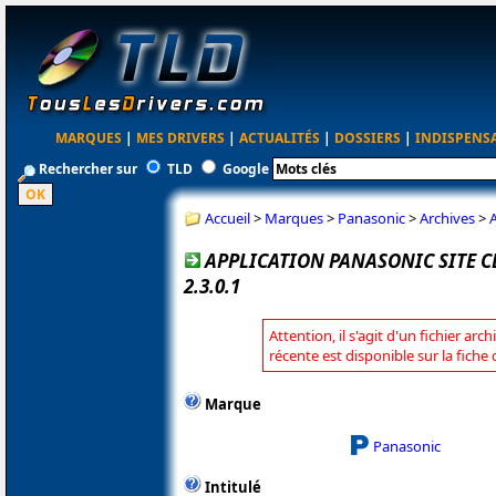
MARQUES
|
MES DRIVERS
|
ACTUALITÉS
|
DOSSIERS
|
INDISPENS
Rechercher sur
TLD
Google
Accueil
>
Marques
>
Panasonic
>
Archives
>
A
APPLICATION PANASONIC SITE 
2.3.0.1
Attention, il s'agit d'un fichier arc
récente est disponible sur la fich
Marque
Panasonic
Intitulé