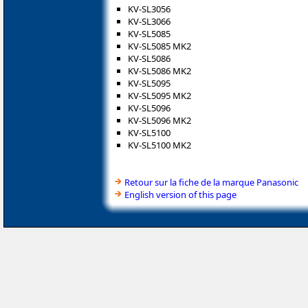
KV-SL3056
KV-SL3066
KV-SL5085
KV-SL5085 MK2
KV-SL5086
KV-SL5086 MK2
KV-SL5095
KV-SL5095 MK2
KV-SL5096
KV-SL5096 MK2
KV-SL5100
KV-SL5100 MK2
Retour sur la fiche de la marque Panasonic
English version of this page