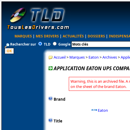
MARQUES
|
MES DRIVERS
|
ACTUALITÉS
|
DOSSIERS
|
INDISPENS
Rechercher sur
TLD
Google
Accueil
>
Marques
>
Eaton
>
Archives
>
Appl
APPLICATION EATON UPS COMPAN
Warning, this is an archived file. A
on the sheet of the brand Eaton.
Brand
Eaton
Title