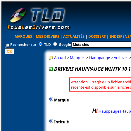
MARQUES
|
MES DRIVERS
|
ACTUALITÉS
|
DOSSIERS
|
INDISPENS
Rechercher sur
TLD
Google
Accueil
>
Marques
>
Hauppauge
>
Archives
DRIVERS HAUPPAUGE WINTV 10 1
Attention, il s'agit d'un fichier arc
récente est disponible sur la fic
Marque
Hauppauge (Haup
Intitulé