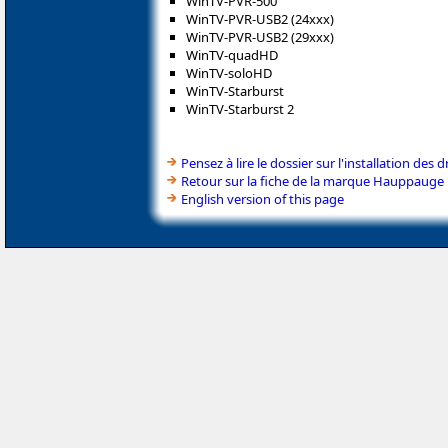
WinTV-PVR-500
WinTV-PVR-USB2 (24xxx)
WinTV-PVR-USB2 (29xxx)
WinTV-quadHD
WinTV-soloHD
WinTV-Starburst
WinTV-Starburst 2
Pensez à lire le dossier sur l'installation des d
Retour sur la fiche de la marque Hauppauge
English version of this page