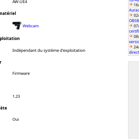
AW-UE4
16
Aurac
matériel
02
OBSBO
Webcam
07
certi
08
ploitation
vers
24
Indépendant du système d'exploitation
direc
r
Firmware
1.23
lète
Oui