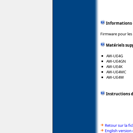
Informations
Firmware pour les
Matériels sup
AW-UE4G
AW-UE4GN
AW-UE4K
AW-UE4MC
AW-UE4W
Instructions d
Retour sur la f
English version 