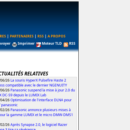
RES
|
PARTENAIRES
|
RSS
|
A PROPOS
nvoyer
Imprimer
Moteur TLD
RSS
CTUALITÉS RELATIVES
/06/26
La souris HyperX Pulsefire Haste 2
ess compatible avec le dernier NGENUITY
/06/26
Panasonic suspend la mise à jour 2.0 du
 DC-S9 depuis le LUMIX Lab
/04/26
Optimisation de l'interface DLNA pour
V panasonic
/02/26
Panasonic annonce plusieurs mises à
pour la gamme LUMIX et le micro DMW-DMS1
/02/26
Après Synapse 2.0, le logiciel Razer
se 3 tire sa révérence