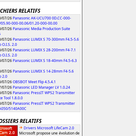
ICHIERS RELATIFS
/07/26
Panasonic AK-UCU700 0D.CC-000-
/05.90-000-00.06/01.20-000-00.00
/07/26
Panasonic Media Production Suite
6
/07/26
Panasonic LUMIX S 70-300mm F4.5-5.6
 O.I.S. 2.0
/07/26
Panasonic LUMIX S 28-200mm F4-7.1
 O.I.S. 2.0
/07/26
Panasonic LUMIX S 18-40mm F4.5-6.3
/07/26
Panasonic LUMIX S 14-28mm F4-5.6
 2.0
/07/26
OBSBOT Meet Flip 4.5.4.1
/07/26
Panasonic LED Manager LV 1.0.24
/07/26
Panasonic PressIT WPS2 Transmitter
e Tool 1.8.0.0
/07/26
Panasonic PressIT WPS2 Transmitter
A050/5140A00C
OSSIERS RELATIFS
Drivers Microsoft LifeCam 2.0
Microsoft propose une évolution de