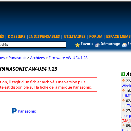
ÉS
|
DOSSIERS
|
INDISPENSABLES
|
UTILITAIRES
|
FORUM
|
ESPACE MEMB
Favoris
Démarrage
E
ues
>
Panasonic
>
Archives
>
Firmware AW-UE4 1.23
PANASONIC AW-UE4 1.23
A
22
tion, il s'agit d'un fichier archivé. Une version plus
Wirel
te est disponible sur la fiche de la marque Panasonic.
16
LUMIX
02
les T
27
Panasonic
jour 
[MAJ]
09
Synap