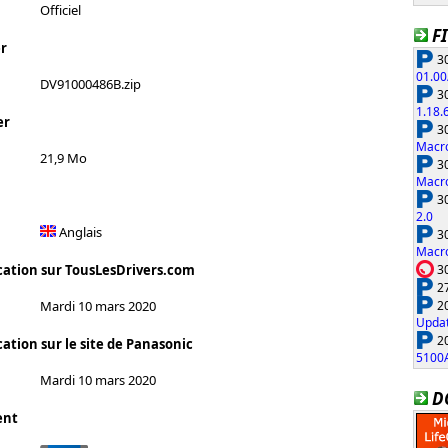
Officiel
F
r
30
01.00
DV91000486B.zip
30
1.18.
er
30
Macro
21,9 Mo
30
Macro
30
2.0
Anglais
30
Macro
30
cation sur TousLesDrivers.com
27
20
Mardi 10 mars 2020
Updat
20
ation sur le site de Panasonic
5100
Mardi 10 mars 2020
D
ent