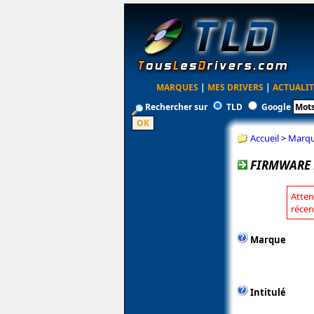
MARQUES
|
MES DRIVERS
|
ACTUALIT
Rechercher sur
TLD
Google
Accueil
>
Marq
FIRMWARE 
Atten
récen
Marque
Intitulé