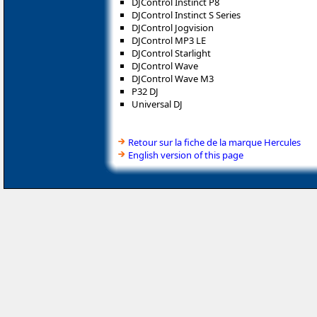
DJControl Instinct P8
DJControl Instinct S Series
DJControl Jogvision
DJControl MP3 LE
DJControl Starlight
DJControl Wave
DJControl Wave M3
P32 DJ
Universal DJ
Retour sur la fiche de la marque Hercules
English version of this page