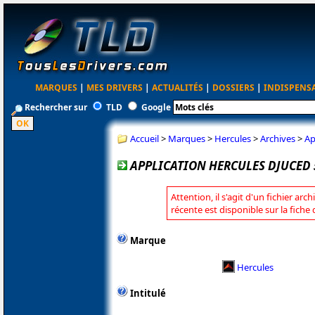
MARQUES
|
MES DRIVERS
|
ACTUALITÉS
|
DOSSIERS
|
INDISPENS
Rechercher sur
TLD
Google
Accueil
>
Marques
>
Hercules
>
Archives
>
Ap
APPLICATION HERCULES DJUCED 5.
Attention, il s'agit d'un fichier arc
récente est disponible sur la fiche
Marque
Hercules
Intitulé