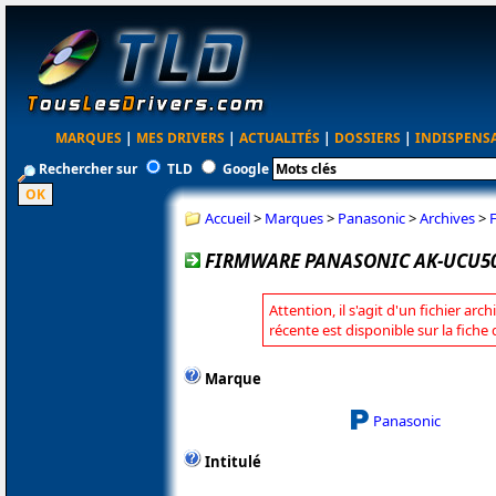
MARQUES
|
MES DRIVERS
|
ACTUALITÉS
|
DOSSIERS
|
INDISPENS
Rechercher sur
TLD
Google
Accueil
>
Marques
>
Panasonic
>
Archives
>
FIRMWARE PANASONIC AK-UCU50
Attention, il s'agit d'un fichier arc
récente est disponible sur la fich
Marque
Panasonic
Intitulé