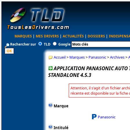
MARQUES
|
MES DRIVERS
|
ACTUALITÉS
|
DOSSIERS
|
INDISPENS
Rechercher sur
TLD
Google
Accueil
>
Marques
>
Panasonic
>
Archives
>
APPLICATION PANASONIC AUTO
STANDALONE 4.5.3
Attention, il s'agit d'un fichier arc
récente est disponible sur la fich
Marque
Panasonic
Intitulé