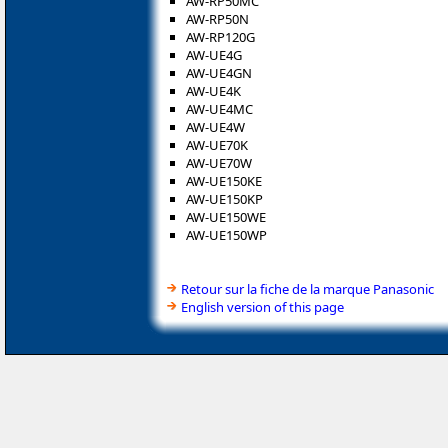
AW-RP50MC
AW-RP50N
AW-RP120G
AW-UE4G
AW-UE4GN
AW-UE4K
AW-UE4MC
AW-UE4W
AW-UE70K
AW-UE70W
AW-UE150KE
AW-UE150KP
AW-UE150WE
AW-UE150WP
Retour sur la fiche de la marque Panasonic
English version of this page