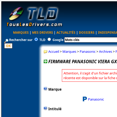
MARQUES
|
MES DRIVERS
|
ACTUALITÉS
|
DOSSIERS
|
INDISPENS
Rechercher sur
TLD
Google
Accueil
>
Marques
>
Panasonic
>
Archives
>
FIRMWARE PANASONIC VIERA GX7
Attention, il s'agit d'un fichier arc
récente est disponible sur la fich
Marque
Panasonic
Intitulé