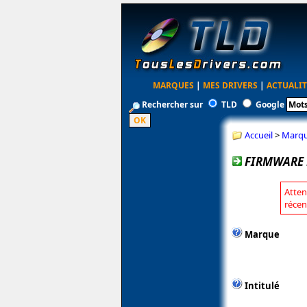
MARQUES
|
MES DRIVERS
|
ACTUALIT
Rechercher sur
TLD
Google
Accueil
>
Marq
FIRMWARE 
Atten
récen
Marque
Intitulé