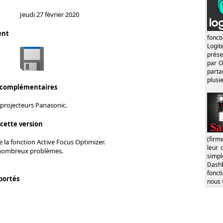
Jeudi 27 février 2020
ent
fonct
Logi
prése
par O
part
plusi
 complémentaires
 projecteurs Panasonic.
 cette version
(firm
 la fonction Active Focus Optimizer.
leur 
 nombreux problèmes.
simp
Dash
fonct
portés
nous 