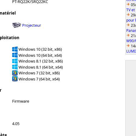
PT-RQ22K/SRQ22KC
05
TV et
matériel
29
pour 
Projecteur
23
Pana
21
ploitation
W90/
14
Windows 10 (32 bit, x86)
LUMI
Windows 10 (64 bit, x64)
Windows 8.1 (32 bit, x86)
Windows 8.1 (64 bit, x64)
Windows 7 (32 bit, x86)
Windows 7 (64 bit, x64)
r
Firmware
4.05
lète