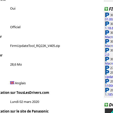
F
Oui
30
01.00
30
Officiel
1.18.
30
r
Macro
30
FirmUpdateTool_RQ22K_V405.zip
Macro
30
2.0
er
30
Macro
28,6 Mo
27
20
Updat
20
Anglais
5100
20
cation sur TousLesDrivers.com
1.185
Lundi 02 mars 2020
D
ation sur le site de Panasonic