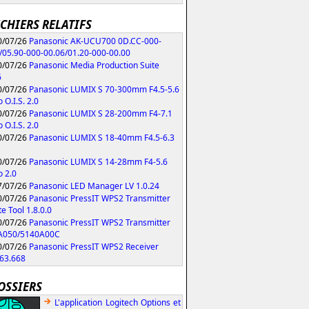
ICHIERS RELATIFS
/07/26
Panasonic AK-UCU700 0D.CC-000-
/05.90-000-00.06/01.20-000-00.00
/07/26
Panasonic Media Production Suite
6
/07/26
Panasonic LUMIX S 70-300mm F4.5-5.6
 O.I.S. 2.0
/07/26
Panasonic LUMIX S 28-200mm F4-7.1
 O.I.S. 2.0
/07/26
Panasonic LUMIX S 18-40mm F4.5-6.3
/07/26
Panasonic LUMIX S 14-28mm F4-5.6
 2.0
/07/26
Panasonic LED Manager LV 1.0.24
/07/26
Panasonic PressIT WPS2 Transmitter
e Tool 1.8.0.0
/07/26
Panasonic PressIT WPS2 Transmitter
A050/5140A00C
/07/26
Panasonic PressIT WPS2 Receiver
63.668
OSSIERS
L'application Logitech Options et