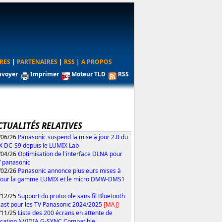
RES
|
PARTENAIRES
|
RSS
|
A PROPOS
nvoyer
Imprimer
Moteur TLD
RSS
CTUALITÉS RELATIVES
/06/26
Panasonic suspend la mise à jour 2.0 du
 DC-S9 depuis le LUMIX Lab
/04/26
Optimisation de l'interface DLNA pour
V panasonic
/02/26
Panasonic annonce plusieurs mises à
pour la gamme LUMIX et le micro DMW-DMS1
/12/25
Support du protocole sans fil Bluetooth
ast pour les TV Panasonic 2024/2025
[MAJ]
/11/25
Liste des 200 écrans en attente de
fication NVIDIA G-SYNC Compatible