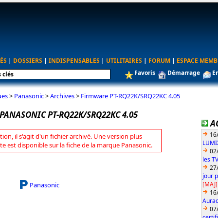
ÉS
|
DOSSIERS
|
INDISPENSABLES
|
UTILITAIRES
|
FORUM
|
ESPACE MEMB
Favoris
Démarrage
E
ues
>
Panasonic
>
Archives
>
Firmware PT-RQ22K/SRQ22KC 4.05
PANASONIC PT-RQ22K/SRQ22KC 4.05
A
16
tion, il s'agit d'un fichier archivé. Une version plus
LUMIX
te est disponible sur la fiche de la marque Panasonic.
02
les T
27
jour 
[MAJ]
Panasonic
16
Aurac
07
certi