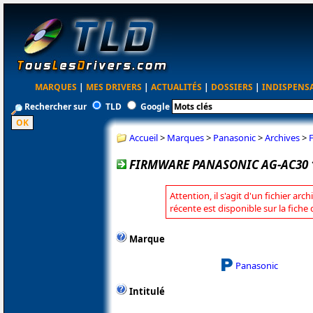
MARQUES
|
MES DRIVERS
|
ACTUALITÉS
|
DOSSIERS
|
INDISPENS
Rechercher sur
TLD
Google
Accueil
>
Marques
>
Panasonic
>
Archives
>
FIRMWARE PANASONIC AG-AC30 1.
Attention, il s'agit d'un fichier arc
récente est disponible sur la fich
Marque
Panasonic
Intitulé