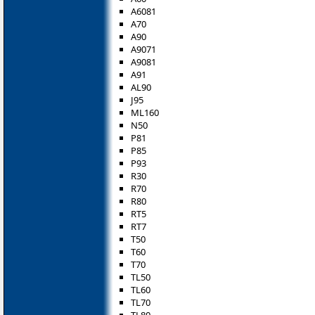
A6081
A70
A90
A9071
A9081
A91
AL90
J95
ML160
N50
P81
P85
P93
R30
R70
R80
RT5
RT7
T50
T60
T70
TL50
TL60
TL70