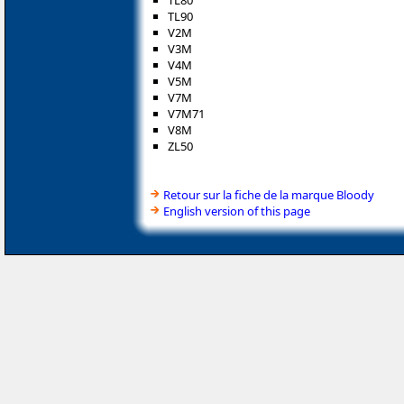
TL80
TL90
V2M
V3M
V4M
V5M
V7M
V7M71
V8M
ZL50
Retour sur la fiche de la marque Bloody
English version of this page