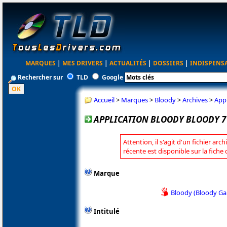
MARQUES
|
MES DRIVERS
|
ACTUALITÉS
|
DOSSIERS
|
INDISPENS
Rechercher sur
TLD
Google
Accueil
>
Marques
>
Bloody
>
Archives
>
Appl
APPLICATION BLOODY BLOODY 7 
Attention, il s'agit d'un fichier arc
récente est disponible sur la fiche
Marque
Bloody (Bloody G
Intitulé