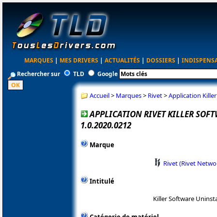
MARQUES
|
MES DRIVERS
|
ACTUALITÉS
|
DOSSIERS
|
INDISPENS
Rechercher sur
TLD
Google
Accueil
>
Marques
>
Rivet
>
Application Kille
APPLICATION RIVET KILLER SOF
1.0.2020.0212
Marque
Rivet (Rivet Netwo
Intitulé
Killer Software Uninsta