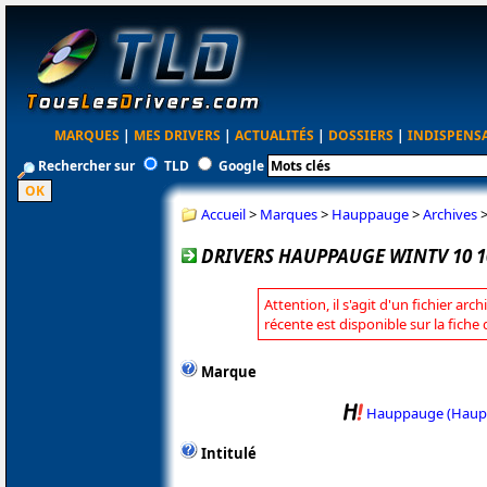
MARQUES
|
MES DRIVERS
|
ACTUALITÉS
|
DOSSIERS
|
INDISPENS
Rechercher sur
TLD
Google
Accueil
>
Marques
>
Hauppauge
>
Archives
DRIVERS HAUPPAUGE WINTV 10 1
Attention, il s'agit d'un fichier arc
récente est disponible sur la fic
Marque
Hauppauge (Haup
Intitulé