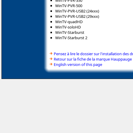
WinTV-PVR-350
WinTV-PVR-500
WinTV-PVR-USB2 (24xxx)
WinTV-PVR-USB2 (29xxx)
WinTV-quadHD
WinTV-soloHD
WinTV-Starburst
WinTV-Starburst 2
Pensez à lire le dossier sur l'installation des d
Retour sur la fiche de la marque Hauppauge
English version of this page