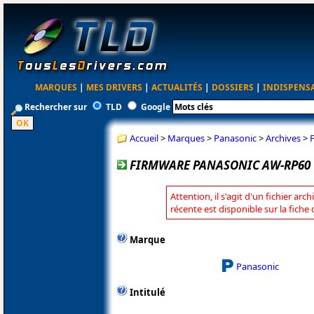
MARQUES
|
MES DRIVERS
|
ACTUALITÉS
|
DOSSIERS
|
INDISPENS
Rechercher sur
TLD
Google
Accueil
>
Marques
>
Panasonic
>
Archives
>
FIRMWARE PANASONIC AW-RP60 1
Attention, il s'agit d'un fichier arc
récente est disponible sur la fich
Marque
Panasonic
Intitulé