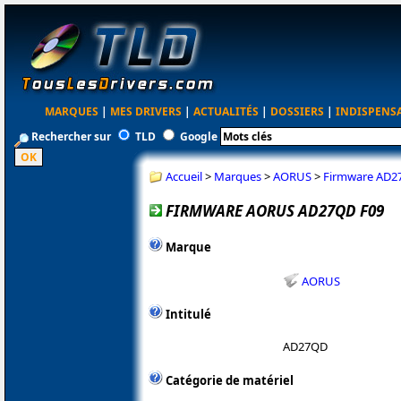
MARQUES
|
MES DRIVERS
|
ACTUALITÉS
|
DOSSIERS
|
INDISPENS
Rechercher sur
TLD
Google
Accueil
>
Marques
>
AORUS
>
Firmware AD2
FIRMWARE AORUS AD27QD F09
Marque
AORUS
Intitulé
AD27QD
Catégorie de matériel