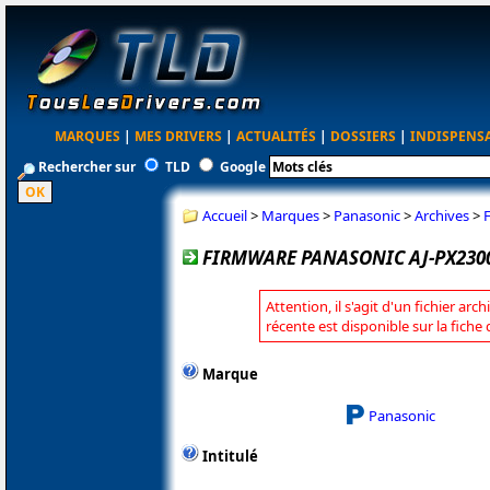
MARQUES
|
MES DRIVERS
|
ACTUALITÉS
|
DOSSIERS
|
INDISPENS
Rechercher sur
TLD
Google
Accueil
>
Marques
>
Panasonic
>
Archives
>
FIRMWARE PANASONIC AJ-PX2300/
Attention, il s'agit d'un fichier arc
récente est disponible sur la fich
Marque
Panasonic
Intitulé