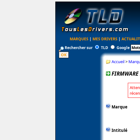
MARQUES
|
MES DRIVERS
|
ACTUALIT
Rechercher sur
TLD
Google
Accueil
>
Marq
FIRMWARE P
Atten
récen
Marque
Intitulé