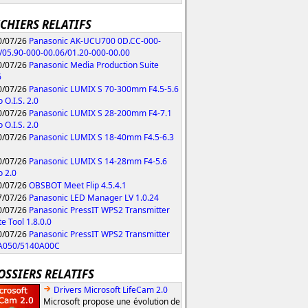
ICHIERS RELATIFS
/07/26
Panasonic AK-UCU700 0D.CC-000-
/05.90-000-00.06/01.20-000-00.00
/07/26
Panasonic Media Production Suite
6
/07/26
Panasonic LUMIX S 70-300mm F4.5-5.6
 O.I.S. 2.0
/07/26
Panasonic LUMIX S 28-200mm F4-7.1
 O.I.S. 2.0
/07/26
Panasonic LUMIX S 18-40mm F4.5-6.3
/07/26
Panasonic LUMIX S 14-28mm F4-5.6
 2.0
/07/26
OBSBOT Meet Flip 4.5.4.1
/07/26
Panasonic LED Manager LV 1.0.24
/07/26
Panasonic PressIT WPS2 Transmitter
e Tool 1.8.0.0
/07/26
Panasonic PressIT WPS2 Transmitter
A050/5140A00C
OSSIERS RELATIFS
Drivers Microsoft LifeCam 2.0
Microsoft propose une évolution de