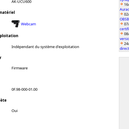
AK-UCU600
16
Aurac
matériel
02
OBSBO
Webcam
07
certi
08
ploitation
vers
24
Indépendant du système d'exploitation
direc
r
Firmware
0F.98-000-01.00
lète
Oui