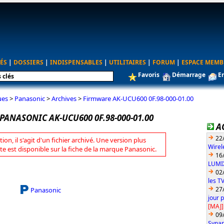
ÉS
|
DOSSIERS
|
INDISPENSABLES
|
UTILITAIRES
|
FORUM
|
ESPACE MEMB
Favoris
Démarrage
E
ues
>
Panasonic
>
Archives
>
Firmware AK-UCU600 0F.98-000-01.00
ANASONIC AK-UCU600 0F.98-000-01.00
A
22
tion, il s'agit d'un fichier archivé. Une version plus
Wirel
te est disponible sur la fiche de la marque Panasonic.
16
LUMIX
02
les T
27
Panasonic
jour 
[MAJ]
09
Synap