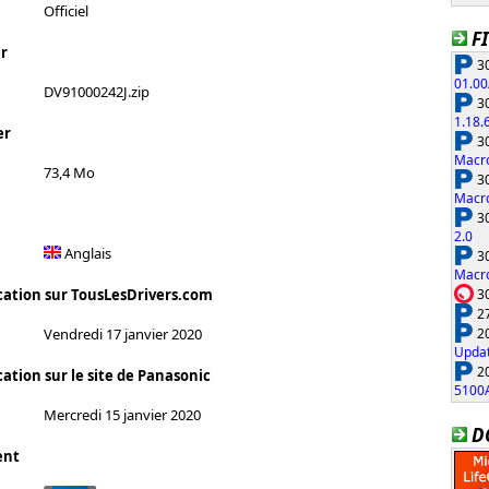
Officiel
F
r
30
01.00
DV91000242J.zip
30
1.18.
er
30
Macro
73,4 Mo
30
Macro
30
2.0
Anglais
30
Macro
30
cation sur TousLesDrivers.com
27
20
Vendredi 17 janvier 2020
Updat
20
ation sur le site de Panasonic
5100
Mercredi 15 janvier 2020
D
ent