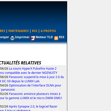
RES
|
PARTENAIRES
|
RSS
|
A PROPOS
nvoyer
Imprimer
Moteur TLD
RSS
CTUALITÉS RELATIVES
/06/26
La souris HyperX Pulsefire Haste 2
ess compatible avec le dernier NGENUITY
/06/26
Panasonic suspend la mise à jour 2.0 du
 DC-S9 depuis le LUMIX Lab
/04/26
Optimisation de l'interface DLNA pour
V panasonic
/02/26
Panasonic annonce plusieurs mises à
pour la gamme LUMIX et le micro DMW-DMS1
/02/26
Après Synapse 2.0, le logiciel Razer
se 3 tire sa révérence